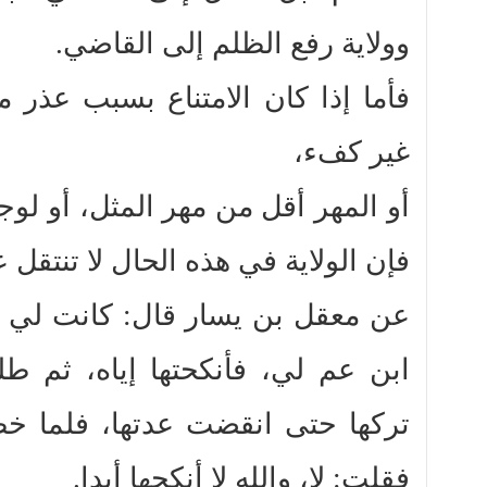
وولاية رفع الظلم إلى القاضي.
فأما إذا كان الامتناع بسبب عذر 
غير كفء،
أو المهر أقل من مهر المثل، أو ل،
فإن الولاية في هذه الحال لا تنتقل ع.
عن معقل بن يسار قال: كانت لي 
ابن عم لي، فأنكحتها إياه، ثم طل
تركها حتى انقضت عدتها، فلما خ،
فقلت: لا، والله لا أنكحها أبدا.