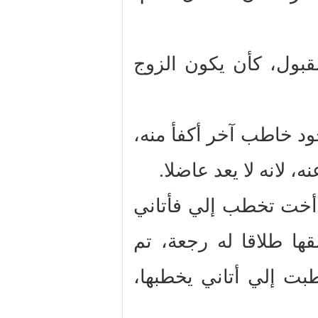
مقبول، كأن يكون الزوج
وجود خاطب آخر أكفأ منه
نه، لانه لا يعد عاضلا
أخت تخطب إلي فأتاني
قها طلاقا له رجعة، تم
طبت إلي أتاني يخطبها