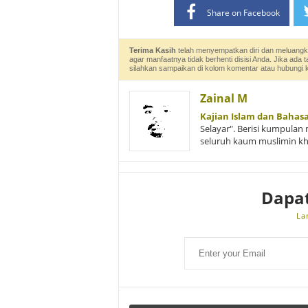
Share on Facebook
Terima Kasih
telah menyempatkan diri dan meluangk
agar manfaatnya tidak berhenti disisi Anda. Jika ada 
silahkan sampaikan di kolom komentar atau hubungi
Zainal M
Kajian Islam dan Bahas
Selayar". Berisi kumpulan 
seluruh kaum muslimin k
Dapa
La