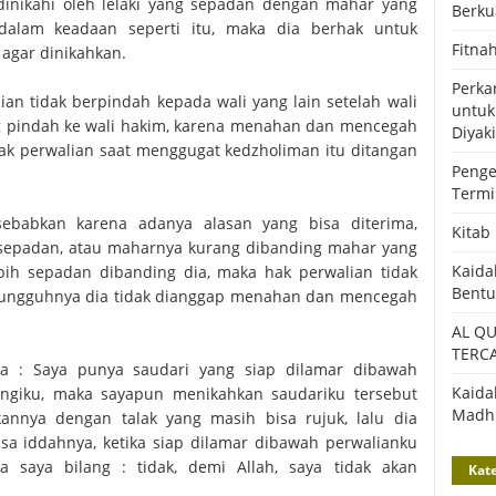
dinikahi oleh lelaki yang sepadan dengan mahar yang
Berku
 dalam keadaan seperti itu, maka dia berhak untuk
Fitna
agar dinikahkan.
Perka
ian tidak berpindah kepada wali yang lain setelah wali
untuk
ung pindah ke wali hakim, karena menahan dan mencegah
Diyaki
hak perwalian saat menggugat kedzholiman itu ditangan
Penge
Termi
sebabkan karena adanya alasan yang bisa diterima,
Kitab
k sepadan, atau maharnya kurang dibanding mahar yang
Kaida
ebih sepadan dibanding dia, maka hak perwalian tidak
sesungguhnya dia tidak dianggap menahan dan mencegah
AL Q
TERC
ata : Saya punya saudari yang siap dilamar dibawah
Kaida
angiku, maka sayapun menikahkan saudariku tersebut
Madhi
annya dengan talak yang masih bisa rujuk, lalu dia
a iddahnya, ketika siap dilamar dibawah perwalianku
 saya bilang : tidak, demi Allah, saya tidak akan
Kate