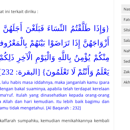
Nas
 ini terkait diriku :
Fat
وَإِذَا طَلَّقْتُمُ النِّسَاءَ فَبَلَغْنَ أَجَلَهُنَّ 
Sil
Sal
أَزْوَاجَهُنَّ إِذَا تَرَاضَوْا بَيْنَهُمْ بِالْمَعْر
Na
مِنْكُمْ يُؤْمِنُ بِاللَّهِ وَالْيَوْمِ الْآخِرِ ذَلِكُم
Sed
يَعْلَمُ وَأَنْتُمْ لَا تَعْلَمُونَ} [البقرة: 232]
Zak
u, lalu habis masa iddahnya, maka janganlah kamu (para
Akh
dengan bakal suaminya, apabila telah terdapat kerelaan
ma'ruf. Itulah yang dinasehatkan kepada orang-orang
 Allah dan hari kemudian. Itu lebih baik bagimu dan
kamu tidak mengetahui. [Al Baqarah : 232]
r kaffarah sumpahku, kemudian menikahkannya kembali