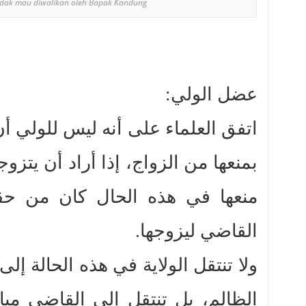
tidak mau diwalikan oleh Bapak Kandung
عضل الولي:
اتفق العلماء على أنه ليس للولي أ
بمنعها من الزواج، إذا أراد أن يتزوج
منعها في هذه الحال كان من حقه
القاضي ليزوجها.
ولا تنتقل الولاية في هذه الحالة إل
الظالم، بل تنتقل إلى القاضي م،