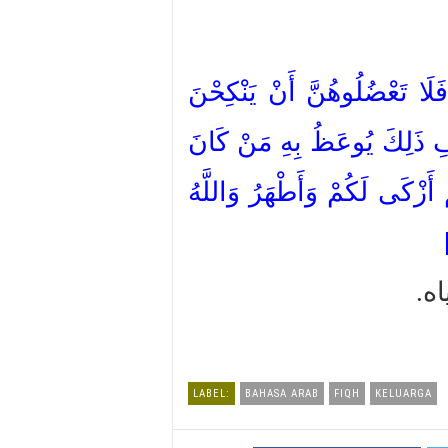
{فَلَا تَعْضُلُوهُنَّ أَنْ يَنْكِحْنَ
ُوفِ ذَلِكَ يُوعَظُ بِهِ مَنْ كَانَ
ْ أَزْكَى لَكُمْ وَأَطْهَرُ وَاللَّهُ
اه
LABEL:
BAHASA ARAB
FIQH
KELUARGA