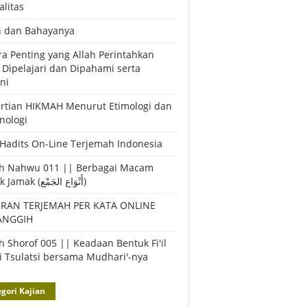
alitas
h dan Bahayanya
ra Penting yang Allah Perintahkan
 Dipelajari dan Dipahami serta
ni
rtian HIKMAH Menurut Etimologi dan
nologi
 Hadits On-Line Terjemah Indonesia
h Nahwu 011 || Berbagai Macam
Bentuk Jamak (أَنْوَاع الجَمْع)
URAN TERJEMAH PER KATA ONLINE
ANGGIH
h Shorof 005 || Keadaan Bentuk Fi'il
 Tsulatsi bersama Mudhari'-nya
gori Kajian