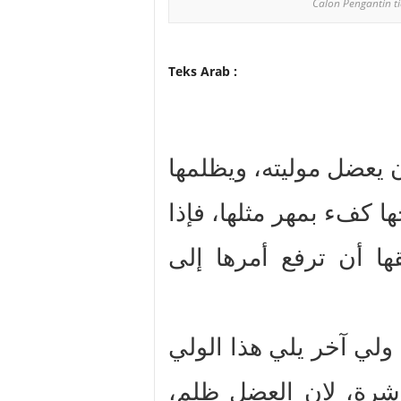
Calon Pengantin 
Teks Arab :
ن يعضل موليته، ويظلمها
ها كفء بمهر مثلها، فإذا
ا أن ترفع أمرها إلى
ى ولي آخر يلي هذا الولي
باشرة، لان العضل ظلم