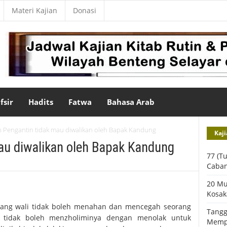
Materi Kajian
Donasi
fsir
Hadits
Fatwa
Bahasa Arab
n Pengantin tidak mau diwalikan oleh Bapak Kandung
Kaji
au diwalikan oleh Bapak Kandung
77 (T
Caba
20 Mu
Kosak
rang wali tidak boleh menahan dan mencegah seorang
Tangg
a tidak boleh menzholiminya dengan menolak untuk
Mempe