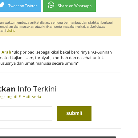
Tweet on Twitter
Share on Whatsapp
an waktu membaca artikel diatas, semoga bermanfaat dan silahkan berbagi
tambahan dan masukan atau kritikan serta masalah terkait artikel diatas,
 kami
disini.
a Arab
"Blog pribadi sebagai cikal bakal berdirinya "As-Sunnah
materi kajian Islam, tarbiyah, khotbah dan nasehat untuk
hususnya dan umat manusia secara umum"
tkan
Info Terkini
ngsung di E-Mail Anda