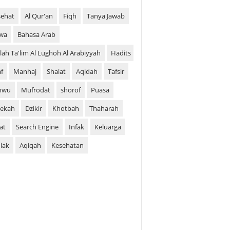
ehat
Al Qur'an
Fiqh
Tanya Jawab
wa
Bahasa Arab
silah Ta'lim Al Lughoh Al Arabiyyah
Hadits
af
Manhaj
Shalat
Aqidah
Tafsir
hwu
Mufrodat
shorof
Puasa
ekah
Dzikir
Khotbah
Thaharah
at
Search Engine
Infak
Keluarga
lak
Aqiqah
Kesehatan