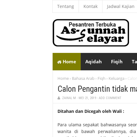
Tentang
Kontak
Jadwal Kajian
Home
Aqidah
Fiqih
Ta
Home
Bahasa Arab
Fiqh
Keluarga
Calo
›
›
›
›
Calon Pengantin tidak m
ZAINAL M
-
MEI 21, 2019
-
ADD COMMENT
Ditahan dan Dicegah oleh Wali :
Para ulama sepakat bahwasanya seo
wanita di bawah perwaliannya, di