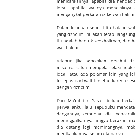
menikahkannya, apabila dia hendak 
ideal, apabila walinya menolaknya
mengangkat perkaranya ke wali hakim 
Dalam keadaan seperti itu hak perwal
yang dzholim ini, akan tetapi langs
itu adalah bentuk kedzholiman, dan 
wali hakim.
Adapun jika penolakan tersebut di
misalnya calon mempelai lelaki tida
ideal, atau ada pelamar lain yang l
terlepas dari wali tersebut karena 
dengan dzholim.
Dari Ma'qil bin Yasar, beliau berk
perwalianku, lalu sepupuku mendat
dengannya, kemudian dia menceraik
meninggalkannya hingga berakhir mas
dia datang lagi meminangnya, maka
menikahkannya selama-lamanya.