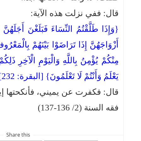
قال: ففي نزلت هذه الآية:
وَإِذَا طَلَّقْتُمُ النِّسَاءَ فَبَلَغْنَ أَجَلَهُنَّ 
أَزْوَاجَهُنَّ إِذَا تَرَاضَوْا بَيْنَهُمْ بِالْمَعْر
مِنْكُمْ يُؤْمِنُ بِاللَّهِ وَالْيَوْمِ الْآخِرِ ذَلِكُم
يَعْلَمُ وَأَنْتُمْ لَا تَعْلَمُونَ} [البقرة: 232]
قال: فكفرت عن يميني، فأنكحتها إي.
فقه السنة (2/ 136-137)
Share this