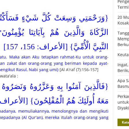
Penge
Termi
وَرَحْمَتِي وَسِعَتْ كُلَّ شَيْءٍ فَسَأَكْتُبُهَا 
20 Mu
Kosak
الزَّكَاةَ وَالَّذِينَ هُمْ بِآيَاتِنَا يُؤْمِنُونَ
Tangg
Mempe
Berku
النَّبِيَّ الْأُمِّيَّ} [الأعراف: 156، 157]
Keuta
uatu. Maka akan Aku tetapkan rahmat-Ku untuk orang-
an zakat dan orang-orang yang beriman kepada ayat-
Ingat
mengikut Rasul, Nabi yang umi}
[Al A'raf (7):156-157]
Berik
ata'ala :
Apa 
فَالَّذِينَ آمَنُوا بِهِ وَعَزَّرُوهُ وَنَصَرُوهُ وَا
Basma
Perka
مَعَهُ أُولَئِكَ هُمُ الْمُفْلِحُونَ} [الأعراف: 7]
untuk
Diyaki
padanya, memuliakannya, menolongnya dan mengikuti
kepadanya (Al Qur'an), mereka itulah orang-orang yang
Kate