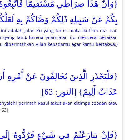
وَأَنَّ هَذَا صِرَاطِي مُسْتَقِيمًا فَاتَّبِعُوهُ وَلَ
بِكُمْ عَنْ سَبِيلِهِ ذَلِكُمْ وَصَّاكُمْ بِهِ لَعَلَّك]
ni adalah jalan-Ku yang lurus, maka ikutilah dia; dan
 (yang lain), karena jalan-jalan itu mencerai-beraikan
itu diperintahkan Allah kepadamu agar kamu bertakwa.}
فَلْيَحْذَرِ الَّذِينَ يُخَالِفُونَ عَنْ أَمْرِهِ أَنْ ت
عَذَابٌ أَلِيمٌ} [النور: 63]
nyalahi perintah Rasul takut akan ditimpa cobaan atau
:63]
فَإِنْ تَنَازَعْتُمْ فِي شَيْءٍ فَرُدُّوهُ إِلَى ا