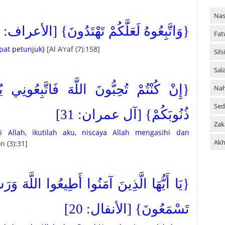
Nas
{وَاتَّبِعُوهُ لَعَلَّكُمْ تَهْتَدُونَ} [الأعراف: 158]
Fat
pat petunjuk}
[Al A'raf (7):158]
Sil
Sal
إِنْ كُنْتُمْ تُحِبُّونَ اللَّهَ فَاتَّبِعُونِي يُحْ
Na
Sed
ذُنُوبَكُمْ} [آل عمران: 31]
Zak
i Allah, ikutilah aku, niscaya Allah mengasihi dan
Akh
n (3):31]
يَا أَيُّهَا الَّذِينَ آمَنُوا أَطِيعُوا اللَّهَ وَرَسُول
تَسْمَعُونَ} [الأنفال: 20]