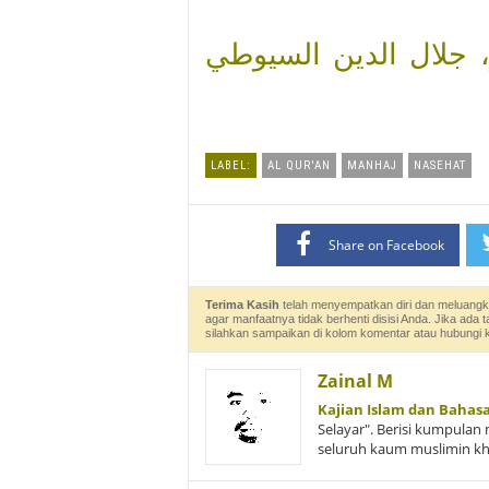
 جلال الدين السيوطي
LABEL:
AL QUR'AN
MANHAJ
NASEHAT
Share on Facebook
Terima Kasih
telah menyempatkan diri dan meluangk
agar manfaatnya tidak berhenti disisi Anda. Jika ada 
silahkan sampaikan di kolom komentar atau hubungi
Zainal M
Kajian Islam dan Bahas
Selayar". Berisi kumpulan 
seluruh kaum muslimin k