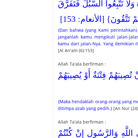
{ا تَتَّبِعُوا السُّبُلَ فَتَفَرَّقَ
ُمْ تَتَّقُونَ} [الأنعام: 153
{Dan bahwa (yang Kami perintahkan) i
janganlah kamu mengikuti jalan-jalan
kamu dari jalan-Nya. Yang demikian 
[Al An'am (6):153]
Allah Ta'ala berfirman :
{ُصِيبَهُمْ فِتْنَةٌ أَوْ يُصِيبَهُمْ
{Maka hendaklah orang-orang yang me
ditimpa azab yang pedih.}
[An Nur (24)
Allah Ta'ala berfirman :
{للَّهِ وَالرَّسُولِ إِنْ كُنْتُمْ