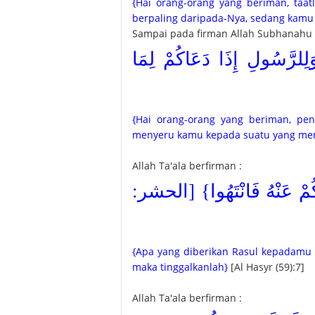
{Hai orang-orang yang beriman, taa
berpaling daripada-Nya, sedang kamu 
Sampai pada firman Allah Subhanahu w
{َلِلرَّسُولِ إِذَا دَعَاكُمْ لِمَا
{Hai orang-orang yang beriman, pen
menyeru kamu kepada suatu yang me
Allah Ta'ala berfirman :
{كُمْ عَنْهُ فَانْتَهُوا} [الحشر
{Apa yang diberikan Rasul kepadamu 
maka tinggalkanlah}
[Al Hasyr (59):7]
Allah Ta'ala berfirman :