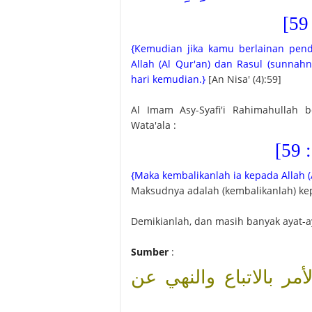
{Kemudian jika kamu berlainan pend
Allah (Al Qur'an) dan Rasul (sunnah
hari kemudian.}
[An Nisa' (4):59]
Al Imam Asy-Syafi'i Rahimahullah 
Wata'ala :
{5
{Maka kembalikanlah ia kepada Allah (
Maksudnya adalah (kembalikanlah) kep
Demikianlah, dan masih banyak ayat-ay
Sumber
:
مر بالاتباع والنهي عن