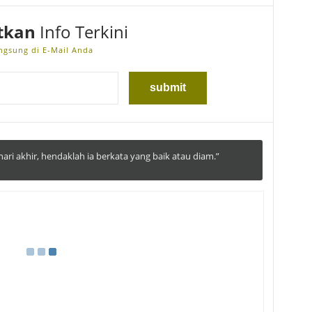
tkan
Info Terkini
ngsung di E-Mail Anda
ari akhir, hendaklah ia berkata yang baik atau diam.”