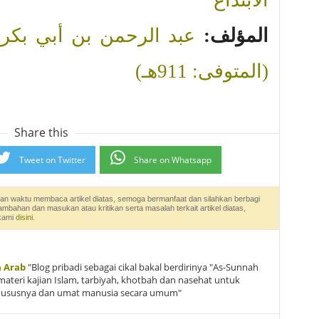
الابتداع
المؤلف:
عبد الرحمن بن أبي بكر،
(المتوفى: 911هـ)
Share this
Tweet on Twitter
Share on Whatsapp
an waktu membaca artikel diatas, semoga bermanfaat dan silahkan berbagi
tambahan dan masukan atau kritikan serta masalah terkait artikel diatas,
 kami
disini.
a Arab
"Blog pribadi sebagai cikal bakal berdirinya "As-Sunnah
materi kajian Islam, tarbiyah, khotbah dan nasehat untuk
hususnya dan umat manusia secara umum"