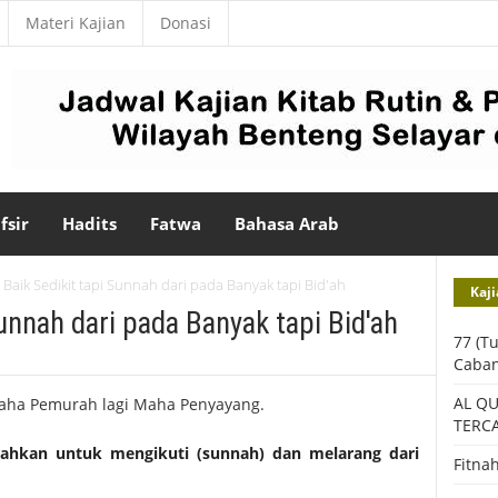
Materi Kajian
Donasi
fsir
Hadits
Fatwa
Bahasa Arab
 Baik Sedikit tapi Sunnah dari pada Banyak tapi Bid'ah
Kaji
Sunnah dari pada Banyak tapi Bid'ah
77 (T
Caba
AL Q
aha Pemurah lagi Maha Penyayang.
TERC
ahkan untuk mengikuti (sunnah) dan melarang dari
Fitna