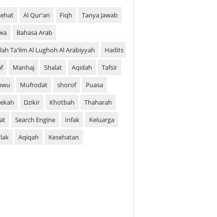
ehat
Al Qur'an
Fiqh
Tanya Jawab
wa
Bahasa Arab
silah Ta'lim Al Lughoh Al Arabiyyah
Hadits
af
Manhaj
Shalat
Aqidah
Tafsir
hwu
Mufrodat
shorof
Puasa
ekah
Dzikir
Khotbah
Thaharah
at
Search Engine
Infak
Keluarga
lak
Aqiqah
Kesehatan