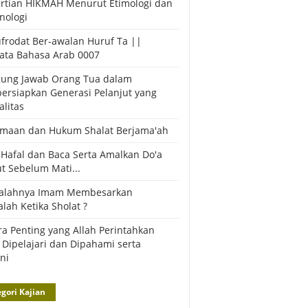
rtian HIKMAH Menurut Etimologi dan
nologi
frodat Ber-awalan Huruf Ta ||
ata Bahasa Arab 0007
ung Jawab Orang Tua dalam
rsiapkan Generasi Pelanjut yang
alitas
maan dan Hukum Shalat Berjama'ah
, Hafal dan Baca Serta Amalkan Do'a
ut Sebelum Mati...
Salahnya Imam Membesarkan
lah Ketika Sholat ?
ra Penting yang Allah Perintahkan
 Dipelajari dan Dipahami serta
ni
gori Kajian