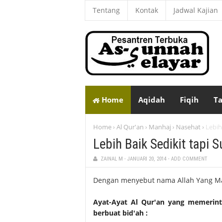
Tentang
Kontak
Jadwal Kajian
Home
Aqidah
Fiqih
Ta
Home
Al Qur'an
Manhaj
Nasehat
Lebih
›
›
›
›
Lebih Baik Sedikit tapi 
ZAINAL M
-
JANUARI 20, 2014
-
ADD COMMENT
Dengan menyebut nama Allah Yang M
Ayat-Ayat Al Qur'an yang memerint
berbuat bid'ah :