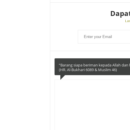
Dapa
La
“Barang siapa beriman kepada Allah dan h
(HR. Al-Bukhari 6089 & Muslim 46)